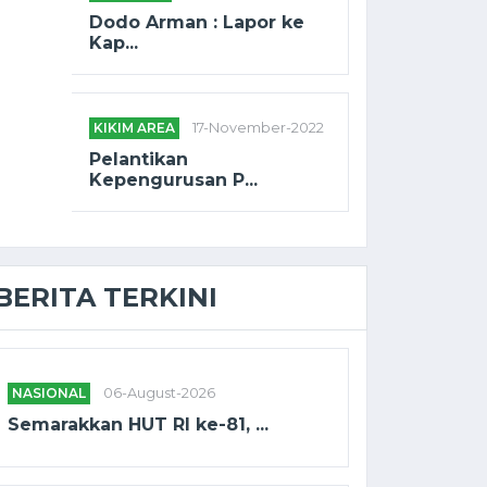
Dodo Arman : Lapor ke
Kap...
KIKIM AREA
17-November-2022
Pelantikan
Kepengurusan P...
BERITA TERKINI
NASIONAL
06-August-2026
Semarakkan HUT RI ke-81, ...