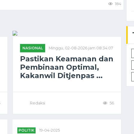
184
NASIONAL
Minggu, 02-08-2026 jam 08:34:07
Pastikan Keamanan dan
Pembinaan Optimal,
Kakanwil Ditjenpas ...
5
Redaksi
56
POLITIK
19-04-2025