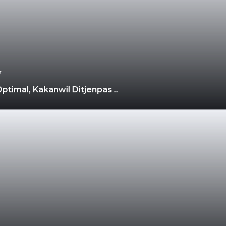
7
imal, Kakanwil Ditjenpas ..