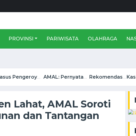
PROVINSI
PARIWISATA
OLAHRAGA
NA
Kasus Pengeroyokan Wartawan PWI, Dewan Pers, Kader HMI Kabupaten Lahat, Lapor ke ...
AMAL: Pernyataan Bupati BZ Bukan Kritik ASN, Melainkan Ajakan Membangun Ekonomi ...
Rekomendasi Pencabutan IUP Pt. LPPBJ Dikeluarkan Oleh DPRD Lahat ...
en Lahat, AMAL Soroti
nan dan Tantangan