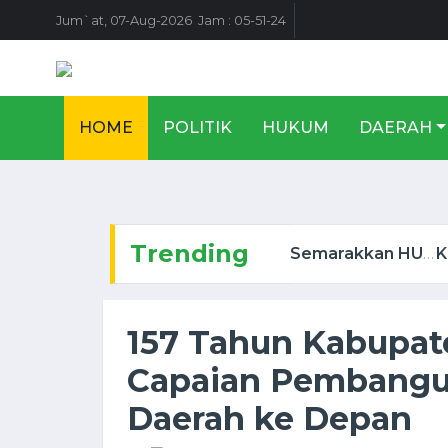
Jum`at, 07-Aug-2026 Jam : 05-51-24
HOME
POLITIK
HUKUM
DAERAH
Trending
Semarakkan HUT RI ke-81, Rutan Kuala Kapuas Salurkan Bantuan Sosial ke Keluarga ...
157 Tahun Kabupat
Capaian Pembangu
Daerah ke Depan