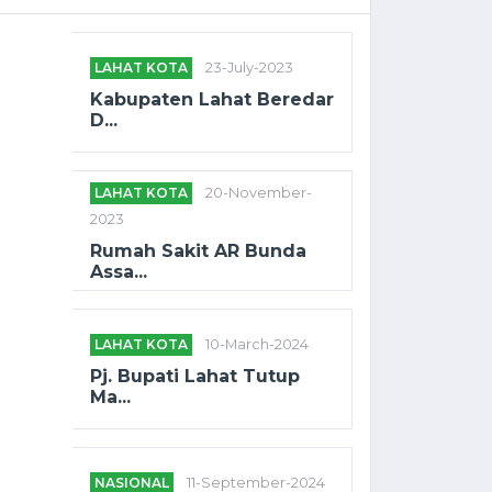
LAHAT KOTA
23-July-2023
Kabupaten Lahat Beredar
D...
LAHAT KOTA
20-November-
2023
Rumah Sakit AR Bunda
Assa...
LAHAT KOTA
10-March-2024
Pj. Bupati Lahat Tutup
Ma...
NASIONAL
11-September-2024