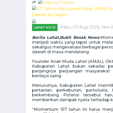
Rabu 07-Aug-2026, Jam 0
LAHAT KOTA
Berita Lahat,Bukit Besak News-
Momen
menjadi waktu yang tepat untuk mela
sekaligus mengevaluasi berbagai pers
daerah di masa mendatang.
Founder Anak Muda Lahat (AMAL), Okta
Kabupaten Lahat bukan sekadar perj
panjangnya perjuangan masyaraka
berdaya saing.
Menurutnya, Kabupaten Lahat memiliki
pertanian, perkebunan, pariwisat
berkembang. Potensi tersebut ha
memberikan dampak nyata terhadap ke
“Momentum 157 tahun ini harus menj