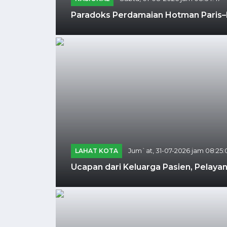
Paradoks Perdamaian Hotman Paris–P
LAHAT KOTA
Jum`at, 31-07-2026 jam 08:25:
Ucapan dari Keluarga Pasien, Pelaya