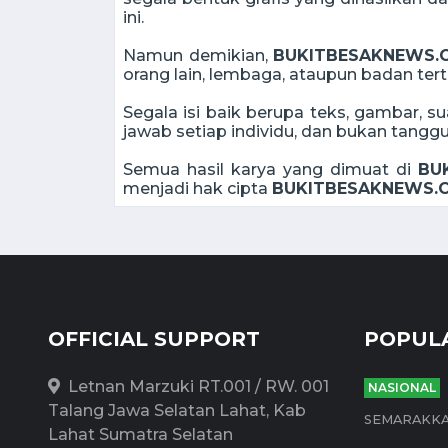
ini.
Namun demikian,
BUKITBESAKNEWS.
orang lain, lembaga, ataupun badan ter
Segala isi baik berupa teks, gambar,
jawab setiap individu, dan bukan tang
Semua hasil karya yang dimuat di
BU
menjadi hak cipta
BUKITBESAKNEWS.
OFFICIAL SUPPORT
POPUL
Letnan Marzuki RT.001 / RW. 001
NASIONAL
Talang Jawa Selatan Lahat, Kab
SEMARAKKAN 
Lahat Sumatra Selatan