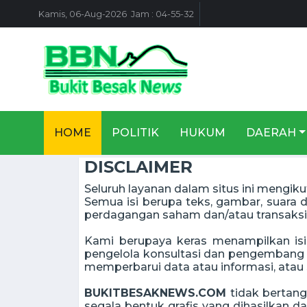
Kamis, 06-Aug-2026 Jam : 04-55-32
HOME
POLITIK
HUKUM
DAERAH
DISCLAIMER
Seluruh layanan dalam situs ini mengiku
Semua isi berupa teks, gambar, suara da
perdagangan saham dan/atau transaksi 
Kami berupaya keras menampilkan isi
pengelola konsultasi dan pengembang is
memperbarui data atau informasi, atau 
BUKITBESAKNEWS.COM
tidak bertang
segala bentuk grafis yang dihasilkan 