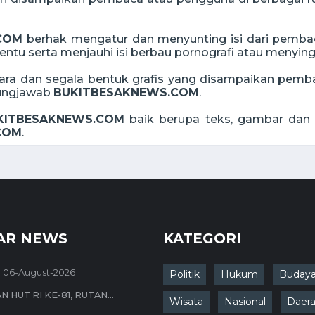
COM
berhak mengatur dan menyunting isi dari pemba
tentu serta menjauhi isi berbau pornografi atau menyi
 suara dan segala bentuk grafis yang disampaikan pe
gungjawab
BUKITBESAKNEWS.COM
.
KITBESAKNEWS.COM
baik berupa teks, gambar dan s
COM
.
AR NEWS
KATEGORI
06-August-2026
Politik
Hukum
Buday
HUT RI KE-81, RUTAN...
Wisata
Nasional
Daer