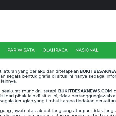
PARIWISATA
OLAHRAGA
NASIONAL
ti aturan yang berlaku dan ditetapkan
BUKITBESAKNE
n segala bentuk grafis di situs ini hanya sebagai inf
lainnya.
 seakurat mungkin, tetapi
BUKITBESAKNEWS.COM
d
i dari pihak lain di situs ini, tidak bertanggungjawab
segala kerugian yang timbul karena tindakan berkaitan
gung jawab atas akibat langsung ataupun tidak langs
dan disampaikan pembaca atau pengguna di berbagai r